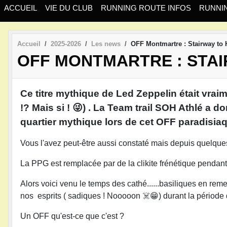
ACCUEIL
VIE DU CLUB
RUNNING ROUTE INFOS
RUNNIN
Accueil
2025-2026
Les news
OFF Montmartre : Stairway to
OFF MONTMARTRE : STAI
Ce titre mythique de Led Zeppelin était vrai
!? Mais si ! 😜) . La Team trail SOH Athlé a 
quartier mythique lors de cet OFF paradisia
Vous l'avez peut-être aussi constaté mais depuis quelques 
La PPG est remplacée par de la clikite frénétique pendant
Alors voici venu le temps des cathé......basiliques en r
nos esprits ( sadiques ! Nooooon ☠️😁) durant la périod
Un OFF qu'est-ce que c'est ?