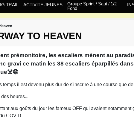
Groupe Sprint / Saut / 1/2
G TRAIL
ACTIVITE JEUNES
IN
Fond
 Heaven
RWAY TO HEAVEN
ment prémonitoire, les escaliers mènent au paradis
donc gravi ce matin les 38 escaliers éparpillés d
que☠️😁
temps il est devenu plus dur de s'inscrire à une course que de l
 des heures....
emettant aux goûts du jour les fameux OFF qui avaient notamment
e du COVID.