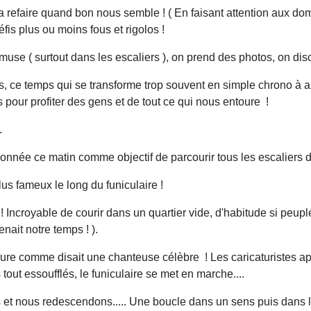
 la refaire quand bon nous semble ! ( En faisant attention aux d
fis plus ou moins fous et rigolos !
'amuse ( surtout dans les escaliers ), on prend des photos, o
 ce temps qui se transforme trop souvent en simple chrono à al
 pour profiter des gens et de tout ce qui nous entoure !
.
 donnée ce matin comme objectif de parcourir tous les escaliers d
lus fameux le long du funiculaire !
 Incroyable de courir dans un quartier vide, d'habitude si peupl
enait notre temps ! ).
ure comme disait une chanteuse célèbre ! Les caricaturistes ap
tout essoufflés, le funiculaire se met en marche....
 nous redescendons..... Une boucle dans un sens puis dans l'au