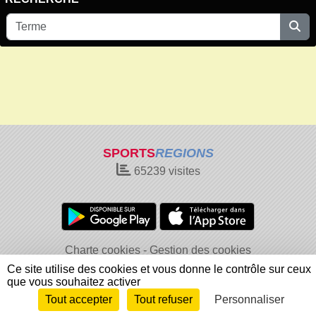
SPORTS
REGIONS
65239
visites
Charte cookies
Gestion des cookies
Informations légales
Signaler un contenu inapproprié
Ce site utilise des cookies et vous donne le contrôle sur ceux
que vous souhaitez activer
Tout accepter
Tout refuser
Personnaliser
Envie de participer ?
Connexion