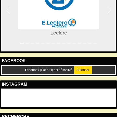
Précedent
Suiv
Leclerc
FACEBOOK
Facebook (like box) est désactivé.
Autoriser
INSTAGRAM
RECHERCHE